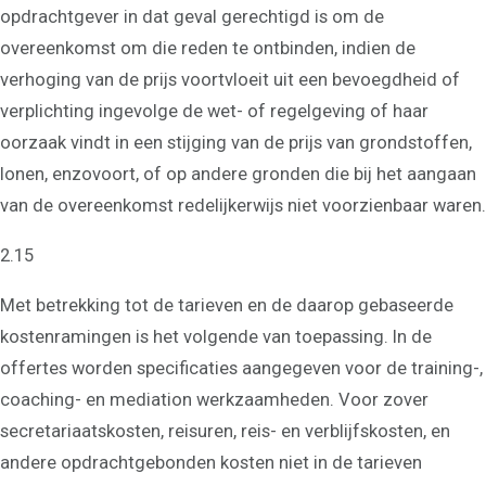
opdrachtgever in dat geval gerechtigd is om de
overeenkomst om die reden te ontbinden, indien de
verhoging van de prijs voortvloeit uit een bevoegdheid of
verplichting ingevolge de wet- of regelgeving of haar
oorzaak vindt in een stijging van de prijs van grondstoffen,
lonen, enzovoort, of op andere gronden die bij het aangaan
van de overeenkomst redelijkerwijs niet voorzienbaar waren.
2.15
Met betrekking tot de tarieven en de daarop gebaseerde
kostenramingen is het volgende van toepassing. In de
Coaching
offertes worden specificaties aangegeven voor de training-,
Persoonlijke coaching
coaching- en mediation werkzaamheden. Voor zover
Life coaching
Loopbaancoaching
secretariaatskosten, reisuren, reis- en verblijfskosten, en
Relatiecoaching
andere opdrachtgebonden kosten niet in de tarieven
Relatietherapie in