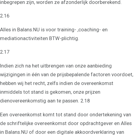
Alkmaar
inbegrepen zijn, worden ze afzonderlijk doorberekend.
Teamcoaching
Leren communiceren
2.16
Conflictcoaching
Scheiden of blijven?
Coaching scheiden
Alles in Balans.NU is voor training- ,coaching- en
Samengesteld gezin
mediationactiviteiten BTW-plichtig.
problemen
Coaching overzicht
Training
2.17
Leven in balans begint bij
jezelf
Indien zich na het uitbrengen van onze aanbieding
Spreken in het openbaar
wijzigingen in één van de prijsbepalende factoren voordoet,
Intuïtief leiderschap
Effectief communiceren
hebben wij het recht, zelfs indien de overeenkomst
Interne communicatie
verbeteren
inmiddels tot stand is gekomen, onze prijzen
Het Creatieproces
dienovereenkomstig aan te passen. 2.18
Communicatie in je
relatie
Teambuilding in Alkmaar
Een overeenkomst komt tot stand door ondertekening van
en omgeving
de schriftelijke overeenkomst door opdrachtgever en Alles
Assertiviteit of
vriendelijk nee zeggen
in Balans.NU of door een digitale akkoordverklaring van