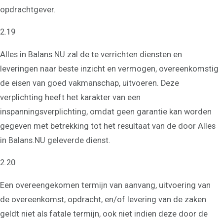
Stress te lijf
Communicatie
opdrachtgever.
Communicatieadvies
2.19
Teksten
Communicatieadvies op
maat
Alles in Balans.NU zal de te verrichten diensten en
Onze
leveringen naar beste inzicht en vermogen, overeenkomstig
mensbenadering
de eisen van goed vakmanschap, uitvoeren. Deze
Wie ben jij echt?
verplichting heeft het karakter van een
Emoties en gevoelens
Hooggevoeligheid
inspanningsverplichting, omdat geen garantie kan worden
Hoogalertheid
Eigenschappen van je
gegeven met betrekking tot het resultaat van de door Alles
ouders overnemen
in Balans.NU geleverde dienst.
Over ons
Maak kennis met Judith
2.20
Maak kennis met Arjen
Alles is communicatie
Een overeengekomen termijn van aanvang, uitvoering van
Relatievaardigheden
Manifest
de overeenkomst, opdracht, en/of levering van de zaken
Nieuws en blogs
geldt niet als fatale termijn, ook niet indien deze door de
Wat klanten zeggen