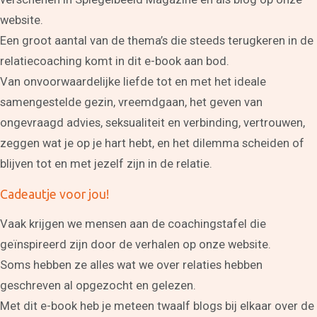
website.
Een groot aantal van de thema’s die steeds terugkeren in de
relatiecoaching komt in dit e-book aan bod.
Van onvoorwaardelijke liefde tot en met het ideale
samengestelde gezin, vreemdgaan, het geven van
ongevraagd advies, seksualiteit en verbinding, vertrouwen,
zeggen wat je op je hart hebt, en het dilemma scheiden of
blijven tot en met jezelf zijn in de relatie.
Cadeautje voor jou!
Vaak krijgen we mensen aan de coachingstafel die
Coaching
geïnspireerd zijn door de verhalen op onze website.
Persoonlijke coaching
Soms hebben ze alles wat we over relaties hebben
Life coaching
geschreven al opgezocht en gelezen.
Loopbaancoaching
Relatiecoaching
Met dit e-book heb je meteen twaalf blogs bij elkaar over de
Relatietherapie in