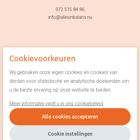
072 515 84 86
info@allesinbalans.nu
Cookievoorkeuren
© Alles in Balans NU
Algemene voorwaarden
Wij gebruiken onze eigen cookies en cookies van
derden voor statistische en analytische doeleinden om
Privacyverklaring
u de beste ervaring op onze website te bieden.
Cookie policy
Meer informatie vindt u in ons cookiebeleid
This site is protected by reCAPTCHA
Alle cookies accepteren
website door Webstart
Cookie instellingen