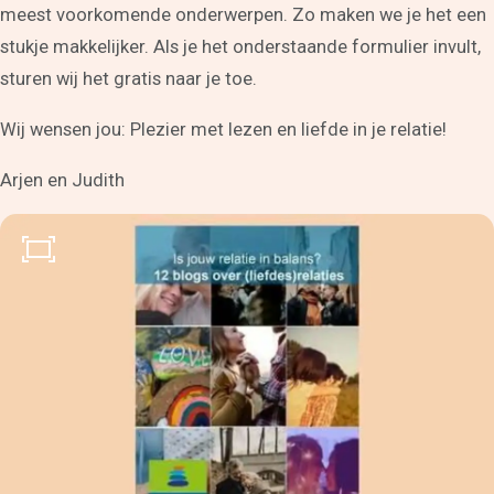
Alkmaar
meest voorkomende onderwerpen. Zo maken we je het een
Teamcoaching
stukje makkelijker. Als je het onderstaande formulier invult,
Leren communiceren
Conflictcoaching
sturen wij het gratis naar je toe.
Scheiden of blijven?
Coaching scheiden
Wij wensen jou: Plezier met lezen en liefde in je relatie!
Samengesteld gezin
problemen
Coaching overzicht
Arjen en Judith
Training
Leven in balans begint bij
jezelf
Spreken in het openbaar
Intuïtief leiderschap
Effectief communiceren
Interne communicatie
verbeteren
Het Creatieproces
Communicatie in je
relatie
Teambuilding in Alkmaar
en omgeving
Assertiviteit of
vriendelijk nee zeggen