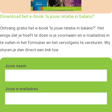
Stress te lijf
Communicatie
Download het e-book 'Is jouw relatie in balans?'
Communicatieadvies
Teksten
Communicatieadvies op
Ontvang gratis het e-book 'Is jouw relatie in balans?'. Het
maat
Onze
enige dat je hoeft te doen is je voornaam en e-mailadres in
mensbenadering
te vullen in het formulier en het vervolgens te versturen. Wij
Wie ben jij echt?
sturen je dan direct een link toe.
Emoties en gevoelens
Hooggevoeligheid
Hoogalertheid
Jouw naam
Eigenschappen van je
ouders overnemen
Over ons
Maak kennis met Judith
Maak kennis met Arjen
Jouw e-mailadres
Alles is communicatie
Relatievaardigheden
Manifest
Nieuws en blogs