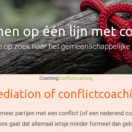
n op één lijn met co
op zoek naar het gemeenschappelijke
Coaching
Conflictcoaching
diation of conflictcoach
meer partijen met een conflict (of een naderend co
ons gaat dat allemaal ietsje minder formeel dan geb