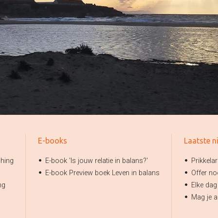
E-books
Laatste n
ching
E-book 'Is jouw relatie in balans?'
Prikkelar
E-book Preview boek Leven in balans
Offer no
ng
Elke dag
Mag je al