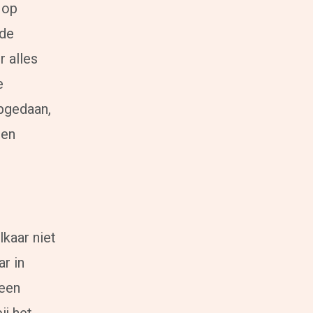
 op
Coaching scheiden
Samengesteld gezin problemen
de
Coaching overzicht
Training
r alles
Leven in balans begint bij jezelf
e
Spreken in het openbaar
opgedaan,
Intuïtief leiderschap
Effectief communiceren
den
Interne communicatie verbeteren
Het Creatieproces
Communicatie in je relatie
Teambuilding in Alkmaar en omgeving
Assertiviteit of vriendelijk nee zeggen
Stress te lijf
Communicatie
lkaar niet
Communicatieadvies
r in
Teksten
 een
Communicatieadvies op maat
Onze mensbenadering