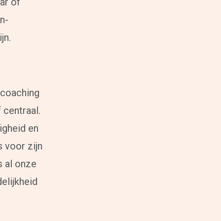
ar of
in-
jn.
ctcoaching
 centraal.
Coaching
igheid en
Persoonlijke coaching
Life coaching
 voor zijn
Loopbaancoaching
Relatiecoaching
s al onze
Relatietherapie in Alkmaar
elijkheid
Teamcoaching
Leren communiceren
Conflictcoaching
Scheiden of blijven?