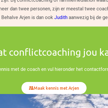
zijn. Bij conflictcoaching of familiemediation waarb
eer dan twee personen, zijn er meestal twee coac
 Behalve Arjen is dan ook
Judith
aanwezig bij de ge
at conflictcoaching jou k
nnis met de coach en vul hieronder het contactform
Maak kennis met Arjen