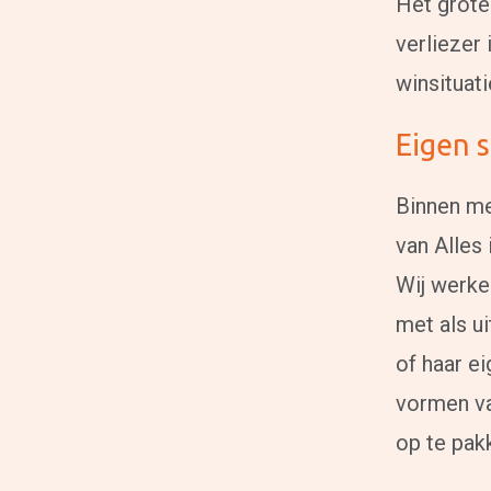
Het grote
verliezer 
winsituati
Eigen s
Binnen med
van Alles 
Wij werke
met als u
of haar ei
vormen va
op te pak