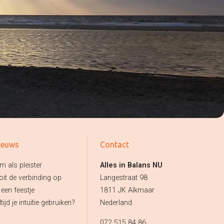
Verzenden
ieuws
Contact
m als pleister
Alles in Balans NU
oit de verbinding op
Langestraat 98
 een feestje
1811 JK Alkmaar
tijd je intuïtie gebruiken?
Nederland
072 515 84 86