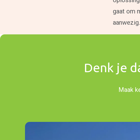
oplossing 
gaat om m
aanwezig.
Denk je d
Maak ke