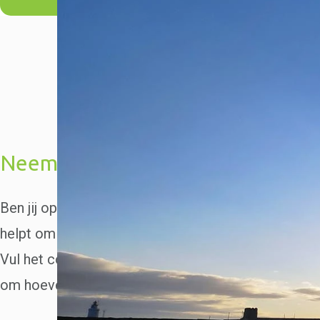
Neem contact op!
Ben jij op zoek naar een conflictcoach? Iemand die j
helpt om een conflict op te lossen of een naderen
Vul het contactformulier in en vermeld dat het om 
om hoeveel personen. Wij nemen zo snel mogelijk 