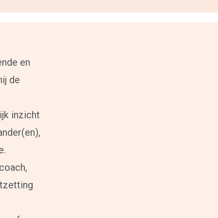
ende en
ij de
jk inzicht
ander(en),
e.
tcoach,
tzetting