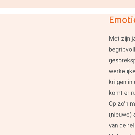
Emotie
Met zijn j
begripvoll
gespreksp
werkelijke
krijgen i
komt er r
Op zo'n m
(nieuwe) 
van de rel