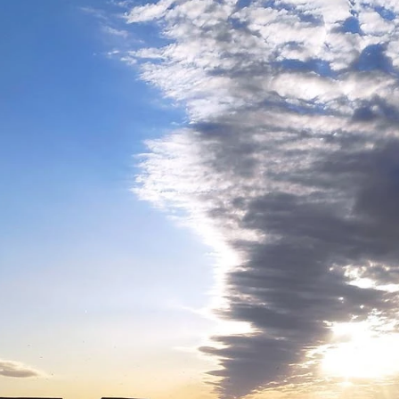
Wat is jouw naam? *
Telefoon *
E-mail *
ou, privé of zakelijk,
d conflict te voorkomen?
conflictcoaching gaat en
Wat is jouw vraag? *
contact met je op.