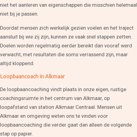
Scheiden of blijven?
niet het aanleren van eigenschappen die misschien helemaal
Coaching scheiden
Samengesteld gezin
niet bij je passen.
problemen
Coaching overzicht
Doordat mensen zich werkelijk gezien voelen en het traject
Training
aansluit bij wie zij zijn, kunnen ze vaak snel stappen zetten.
Leven in balans begint bij
jezelf
Doelen worden regelmatig eerder bereikt dan vooraf werd
Spreken in het openbaar
verwacht, met resultaten die soms verrassend zijn, maar
Intuïtief leiderschap
Effectief communiceren
altijd kloppend.
Interne communicatie
verbeteren
Loopbaancoach in Alkmaar
Het Creatieproces
Communicatie in je
relatie
De loopbaancoaching vindt plaats in onze eigen, rustige
Teambuilding in Alkmaar
coachingsruimte in het centrum van Alkmaar, op
en omgeving
Assertiviteit of
loopafstand van station Alkmaar Centraal. Mensen uit
vriendelijk nee zeggen
Alkmaar en omgeving weten ons te vinden voor
Stress te lijf
Communicatie
loopbaancoaching die verder gaat dan alleen de volgende
Communicatieadvies
stap op papier.