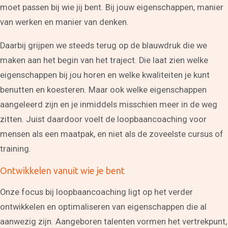
moet passen bij wie jij bent. Bij jouw eigenschappen, manier
van werken en manier van denken.
Daarbij grijpen we steeds terug op de blauwdruk die we
maken aan het begin van het traject. Die laat zien welke
eigenschappen bij jou horen en welke kwaliteiten je kunt
benutten en koesteren. Maar ook welke eigenschappen
aangeleerd zijn en je inmiddels misschien meer in de weg
zitten. Juist daardoor voelt de loopbaancoaching voor
Coaching
mensen als een maatpak, en niet als de zoveelste cursus of
Persoonlijke coaching
training.
Life coaching
Loopbaancoaching
Ontwikkelen vanuit wie je bent
Relatiecoaching
Relatietherapie in
Onze focus bij loopbaancoaching ligt op het verder
Alkmaar
Teamcoaching
ontwikkelen en optimaliseren van eigenschappen die al
Leren communiceren
aanwezig zijn. Aangeboren talenten vormen het vertrekpunt,
Conflictcoaching