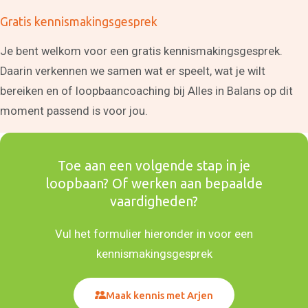
Teksten
Communicatieadvies op
Gratis kennismakingsgesprek
maat
Onze
Je bent welkom voor een gratis kennismakingsgesprek.
mensbenadering
Daarin verkennen we samen wat er speelt, wat je wilt
Wie ben jij echt?
Emoties en gevoelens
bereiken en of loopbaancoaching bij Alles in Balans op dit
Hooggevoeligheid
moment passend is voor jou.
Hoogalertheid
Eigenschappen van je
ouders overnemen
Over ons
Toe aan een volgende stap in je
Maak kennis met Judith
loopbaan? Of werken aan bepaalde
Maak kennis met Arjen
Alles is communicatie
vaardigheden?
Relatievaardigheden
Manifest
Vul het formulier hieronder in voor een
Nieuws en blogs
kennismakingsgesprek
Wat klanten zeggen
Veelgestelde vragen
Maak kennis met Arjen