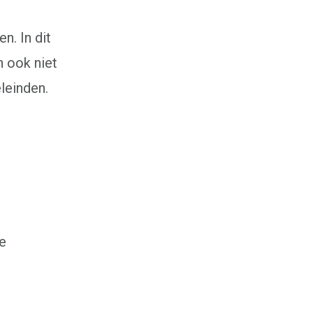
n. In dit
n ook niet
leinden.
e