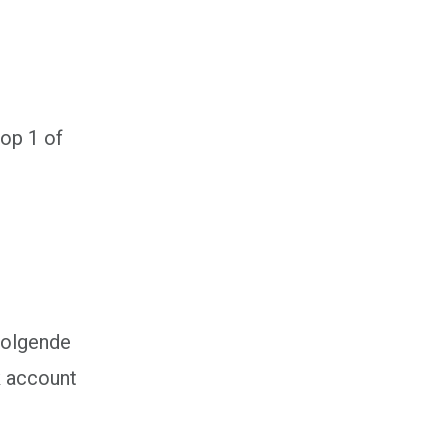
op 1 of
volgende
k account