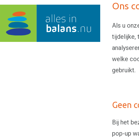
Ons co
Als u onz
tijdelijk
analysere
welke coo
gebruikt.
Geen c
Bij het b
pop-up wa