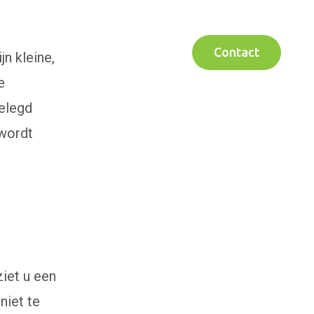
Contact
n kleine,
e
gelegd
 wordt
iet u een
niet te