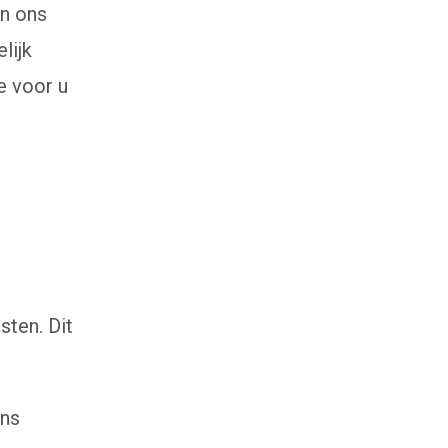
an ons
Communicatie
lijk
Communicatieadvies
Teksten
e voor u
Communicatieadvies op maat
Onze mensbenadering
Wie ben jij echt?
Emoties en gevoelens
Hooggevoeligheid
Hoogalertheid
Eigenschappen van je ouders overnemen
Over ons
Maak kennis met Judith
Maak kennis met Arjen
sten. Dit
Alles is communicatie
Relatievaardigheden Manifest
Nieuws en blogs
ens