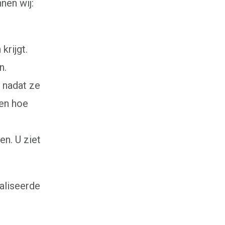
nen wij:
Relatiecoaching
Relatietherapie in Alkmaar
Teamcoaching
Leren communiceren
krijgt.
Conflictcoaching
Scheiden of blijven?
n.
Coaching scheiden
Samengesteld gezin problemen
 nadat ze
Coaching overzicht
ren hoe
Training
Leven in balans begint bij jezelf
Spreken in het openbaar
en. U ziet
Intuïtief leiderschap
Effectief communiceren
Interne communicatie verbeteren
Het Creatieproces
aliseerde
Communicatie in je relatie
Teambuilding in Alkmaar en omgeving
.
Assertiviteit of vriendelijk nee zeggen
Stress te lijf