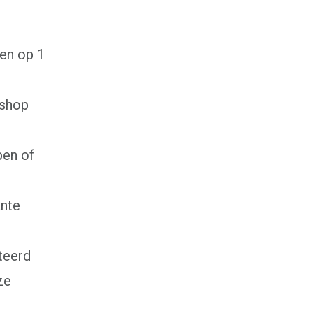
Wat klanten zeggen
Veelgestelde vragen
en op 1
bshop
pen of
ante
teerd
ze