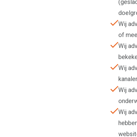
(geslac
doelgr
Wij ad
of mee
Wij ad
bekeke
Wij ad
kanalen
Wij ad
onderw
Wij ad
hebben
websit