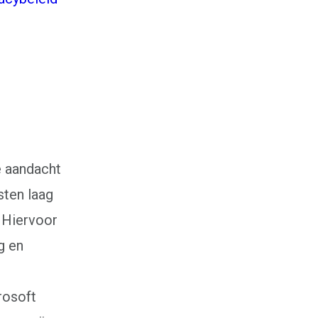
e aandacht
sten laag
 Hiervoor
g en
Coaching
Persoonlijke coaching
Life coaching
rosoft
Loopbaancoaching