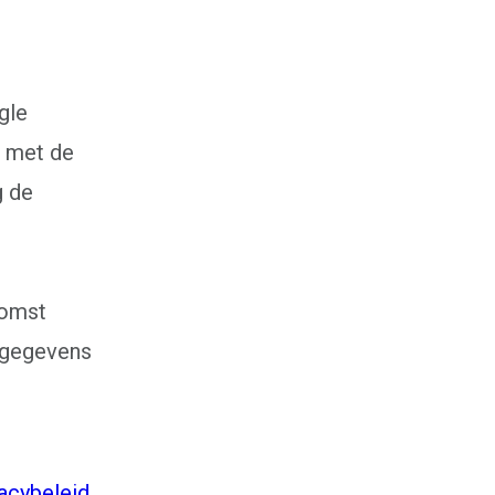
gle
n met de
g de
e
komst
e gegevens
acybeleid