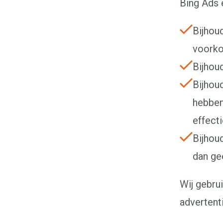
Bing Ads 
Bijhou
voorko
Bijhou
Bijhou
hebben
effecti
Bijhou
dan ge
Wij gebru
advertent