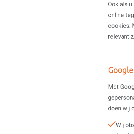
Ook als u
online te
cookies. 
relevant 
Google
Met Googl
gepersona
doen wij 
Wij ob