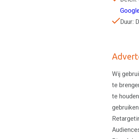
Googl
Duur: 
Advert
Wij gebru
te brenge
te houden
gebruiken
Retargeti
Audiences