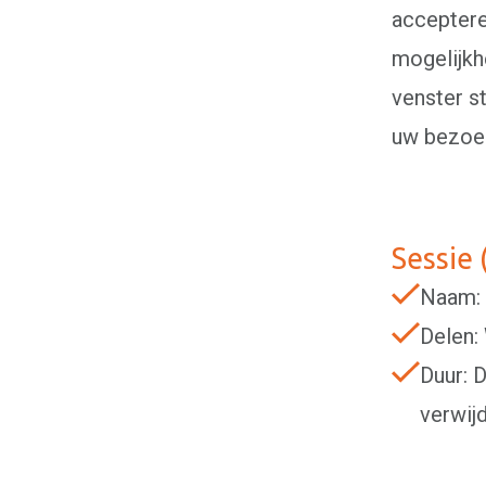
accepteren
mogelijkh
venster s
uw bezoek
Sessie 
Naam:
Delen:
Duur: 
verwij