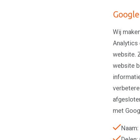
Google 
Wij maken
Analytics
website. 
website b
informati
verbetere
afgeslote
met Goog
Naam: 
Delen: