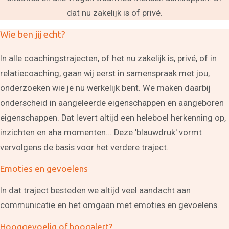
dat nu zakelijk is of privé.
Wie ben jij echt?
In alle coachingstrajecten, of het nu zakelijk is, privé, of in
relatiecoaching, gaan wij eerst in samenspraak met jou,
onderzoeken wie je nu werkelijk bent. We maken daarbij
onderscheid in aangeleerde eigenschappen en aangeboren
eigenschappen. Dat levert altijd een heleboel herkenning op,
inzichten en aha momenten... Deze 'blauwdruk' vormt
Coaching
vervolgens de basis voor het verdere traject.
Persoonlijke coaching
Life coaching
Emoties en gevoelens
Loopbaancoaching
Relatiecoaching
In dat traject besteden we altijd veel aandacht aan
Relatietherapie in
Alkmaar
communicatie en het omgaan met emoties en gevoelens.
Teamcoaching
Leren communiceren
Hooggevoelig of hoogalert?
Conflictcoaching