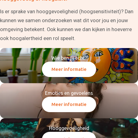
Scheiden of blijven?
Coaching scheiden
Is er sprake van hooggevoeligheid (hoogsensitiviteit)? Dan
Samengesteld gezin
kunnen we samen onderzoeken wat dit voor jou en jouw
problemen
Coaching overzicht
omgeving betekent. Ook kunnen we dan kijken in hoeverre
Training
ook hoogalertheid een rol speelt.
Leven in balans begint bij
jezelf
Spreken in het openbaar
Wie ben jij echt?
Intuïtief leiderschap
Effectief communiceren
Meer informatie
Interne communicatie
verbeteren
Het Creatieproces
Communicatie in je
relatie
Emoties en gevoelens
Teambuilding in Alkmaar
en omgeving
Meer informatie
Assertiviteit of
vriendelijk nee zeggen
Stress te lijf
Communicatie
Hooggevoeligheid
Communicatieadvies