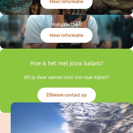
Meer informatie
Teksten
Communicatieadvies op
maat
Onze
Hoogalertheid
mensbenadering
Meer informatie
Wie ben jij echt?
Emoties en gevoelens
Hooggevoeligheid
Hoogalertheid
Eigenschappen van je
Hoe is het met jouw balans?
ouders overnemen
Over ons
Wil je daar samen met ons naar kijken?
Maak kennis met Judith
Maak kennis met Arjen
Alles is communicatie
Relatievaardigheden
Neem contact op
Manifest
Nieuws en blogs
Wat klanten zeggen
Veelgestelde vragen
Algemeen