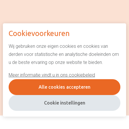
Intuïtief leiderschap
Effectief communiceren
Interne communicatie
verbeteren
Het Creatieproces
Communicatie in je
Cookievoorkeuren
© Alles in Balans NU
relatie
Teambuilding in Alkmaar
Algemene voorwaarden
en omgeving
Wij gebruiken onze eigen cookies en cookies van
Assertiviteit of
derden voor statistische en analytische doeleinden om
Privacyverklaring
vriendelijk nee zeggen
Stress te lijf
u de beste ervaring op onze website te bieden.
Communicatie
Cookie policy
Meer informatie vindt u in ons cookiebeleid
Communicatieadvies
This site is protected by reCAPTCHA
Teksten
Communicatieadvies op
Alle cookies accepteren
website door Webstart
maat
Onze
mensbenadering
Cookie instellingen
Wie ben jij echt?
Emoties en gevoelens
Hooggevoeligheid
Hoogalertheid