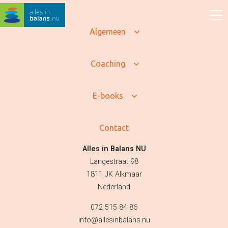
Algemeen
Coaching
Persoonlijke coaching
Coaching
Life coaching
Loopbaancoaching
Relatiecoaching
E-books
Relatietherapie in
Alkmaar
Teamcoaching
Leren communiceren
Contact
Conflictcoaching
Scheiden of blijven?
Alles in Balans NU
Coaching scheiden
Langestraat 98
Samengesteld gezin
problemen
1811 JK Alkmaar
Coaching overzicht
Nederland
Training
072 515 84 86
Leven in balans begint bij
jezelf
info@allesinbalans.nu
Spreken in het openbaar