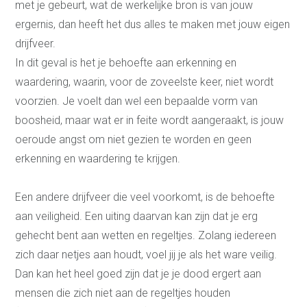
met je gebeurt, wat de werkelijke bron is van jouw
Coaching overzicht
Training
ergernis, dan heeft het dus alles te maken met jouw eigen
drijfveer.
Leven in balans begint bij
jezelf
In dit geval is het je behoefte aan erkenning en
Spreken in het openbaar
waardering, waarin, voor de zoveelste keer, niet wordt
Intuïtief leiderschap
Effectief communiceren
voorzien. Je voelt dan wel een bepaalde vorm van
Interne communicatie
boosheid, maar wat er in feite wordt aangeraakt, is jouw
verbeteren
Het Creatieproces
oeroude angst om niet gezien te worden en geen
Communicatie in je
relatie
erkenning en waardering te krijgen.
Teambuilding in Alkmaar
en omgeving
Assertiviteit of
Een andere drijfveer die veel voorkomt, is de behoefte
vriendelijk nee zeggen
aan veiligheid. Een uiting daarvan kan zijn dat je erg
Stress te lijf
Communicatie
gehecht bent aan wetten en regeltjes. Zolang iedereen
zich daar netjes aan houdt, voel jij je als het ware veilig.
Communicatieadvies
Teksten
Dan kan het heel goed zijn dat je je dood ergert aan
Communicatieadvies op
maat
mensen die zich niet aan de regeltjes houden
Onze