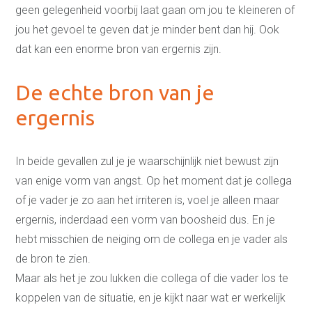
geen gelegenheid voorbij laat gaan om jou te kleineren of
jou het gevoel te geven dat je minder bent dan hij. Ook
dat kan een enorme bron van ergernis zijn.
De echte bron van je
ergernis
Coaching
Persoonlijke coaching
In beide gevallen zul je je waarschijnlijk niet bewust zijn
Life coaching
van enige vorm van angst. Op het moment dat je collega
Loopbaancoaching
Relatiecoaching
of je vader je zo aan het irriteren is, voel je alleen maar
Relatietherapie in
ergernis, inderdaad een vorm van boosheid dus. En je
Alkmaar
Teamcoaching
hebt misschien de neiging om de collega en je vader als
Leren communiceren
de bron te zien.
Conflictcoaching
Scheiden of blijven?
Maar als het je zou lukken die collega of die vader los te
Coaching scheiden
koppelen van de situatie, en je kijkt naar wat er werkelijk
Samengesteld gezin
problemen