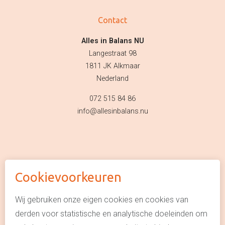
Contact
Alles in Balans NU
Langestraat 98
1811 JK Alkmaar
Nederland
072 515 84 86
info@allesinbalans.nu
Cookievoorkeuren
© Alles in Balans NU
Algemene voorwaarden
Wij gebruiken onze eigen cookies en cookies van
derden voor statistische en analytische doeleinden om
Privacyverklaring