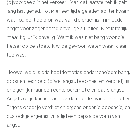
(bijvoorbeeld in het verkeer). Van dat laatste heb ik zelf
mensbenadering
lang last gehad. Tot ik er een tijdje geleden achter kwam
Wie ben jij echt?
wat nou echt de bron was van die ergernis: mijn oude
Emoties en gevoelens
Hooggevoeligheid
angst voor zogenaamd onveilige situaties. Niet letterlijk
Hoogalertheid
maar figuurlijk onveilig. Want ik was niet bang voor die
Eigenschappen van je
ouders overnemen
fietser op de stoep, ik wilde gewoon weten waar ik aan
Over ons
toe was.
Maak kennis met Judith
Maak kennis met Arjen
Alles is communicatie
Hoewel we dus drie hoofdemoties onderscheiden: bang,
Relatievaardigheden
boos en bedroefd (ofwel angst, boosheid en verdriet), is
Manifest
Nieuws en blogs
er eigenlijk maar één echte oeremotie en dat is angst.
Wat klanten zeggen
Angst zou je kunnen zien als de moeder van alle emoties.
Veelgestelde vragen
Ergens onder je verdriet en ergens onder je boosheid, en
dus ook je ergernis, zit altijd een bepaalde vorm van
angst.