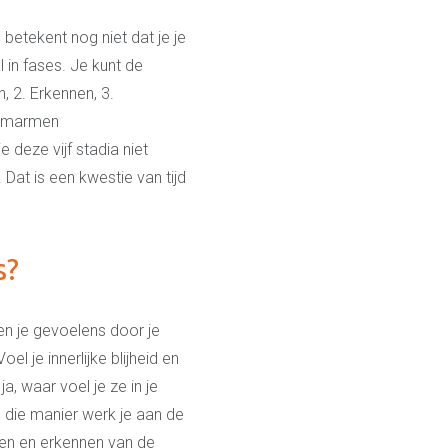
 betekent nog niet dat je je
in fases. Je kunt de
, 2. Erkennen, 3.
. Omarmen
 deze vijf stadia niet
at is een kwestie van tijd
s?
en je gevoelens door je
l je innerlijke blijheid en
a, waar voel je ze in je
p die manier werk je aan de
nen en erkennen van de