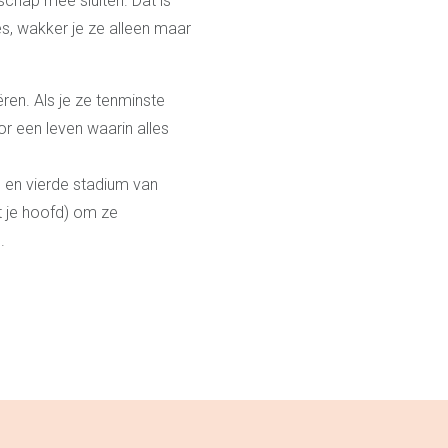
schap mee sluiten. Dat is
es, wakker je ze alleen maar
ren. Als je ze tenminste
or een leven waarin alles
e en vierde stadium van
t je hoofd) om ze
.