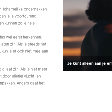
van lichamelijke ongemakken
ben je je voortdurend
n kunnen zo je hele
us wel eerst herkennen.
ten zijn. Als je steeds net
, kun je er ook niet mee aan
Je kunt alleen aan je em
g laat zijn. Als je niet meer
door allerlei vlucht- en
anpakken. Anders gaat het