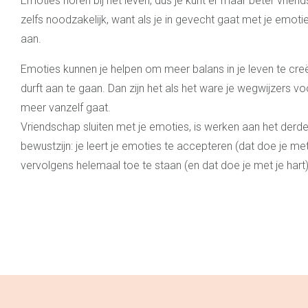
Emoties horen bij het leven, dus je kunt er maar beter vriend
zelfs noodzakelijk, want als je in gevecht gaat met je emoti
aan.
Emoties kunnen je helpen om meer balans in je leven te creë
durft aan te gaan. Dan zijn het als het ware je wegwijzers vo
meer vanzelf gaat.
Vriendschap sluiten met je emoties, is werken aan het derd
bewustzijn: je leert je emoties te accepteren (dat doe je me
vervolgens helemaal toe te staan (en dat doe je met je hart)