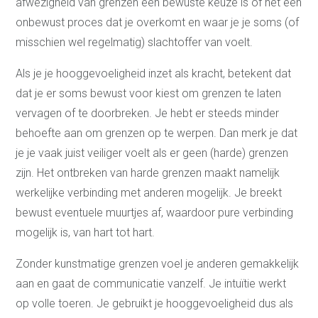
afwezigheid van grenzen een bewuste keuze is of het een
Teambuilding in Alkmaar
en omgeving
onbewust proces dat je overkomt en waar je je soms (of
Assertiviteit of
misschien wel regelmatig) slachtoffer van voelt.
vriendelijk nee zeggen
Stress te lijf
Communicatie
Als je je hooggevoeligheid inzet als kracht, betekent dat
Communicatieadvies
dat je er soms bewust voor kiest om grenzen te laten
Teksten
vervagen of te doorbreken. Je hebt er steeds minder
Communicatieadvies op
maat
behoefte aan om grenzen op te werpen. Dan merk je dat
Onze
je je vaak juist veiliger voelt als er geen (harde) grenzen
mensbenadering
zijn. Het ontbreken van harde grenzen maakt namelijk
Wie ben jij echt?
werkelijke verbinding met anderen mogelijk. Je breekt
Emoties en gevoelens
Hooggevoeligheid
bewust eventuele muurtjes af, waardoor pure verbinding
Hoogalertheid
mogelijk is, van hart tot hart.
Eigenschappen van je
ouders overnemen
Over ons
Zonder kunstmatige grenzen voel je anderen gemakkelijk
Maak kennis met Judith
aan en gaat de communicatie vanzelf. Je intuïtie werkt
Maak kennis met Arjen
op volle toeren. Je gebruikt je hooggevoeligheid dus als
Alles is communicatie