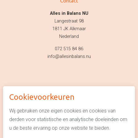
Contact
Alles in Balans NU
Langestraat 98
1811 JK Alkmaar
Nederland
072 515 84 86
info@allesinbalans.nu
Cookievoorkeuren
© Alles in Balans NU
Algemene voorwaarden
Wij gebruiken onze eigen cookies en cookies van
derden voor statistische en analytische doeleinden om
Privacyverklaring
u de beste ervaring op onze website te bieden.
Cookie policy