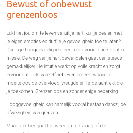
Life coaching
Bewust of onbewust
Loopbaancoaching
Relatiecoaching
grenzenloos
Relatietherapie in
Alkmaar
Teamcoaching
Lukt het jou om te leven vanuit je hart, kun je dealen met
Leren communiceren
Conflictcoaching
je eigen emoties en durf je je gevoeligheid toe te laten?
Scheiden of blijven?
Dan is je hooggevoeligheid een turbo voor je persoonlijke
Coaching scheiden
Samengesteld gezin
missie. De weg van je hart bewandelen gaat dan steeds
problemen
Coaching overzicht
gemakkelijker. Je intuïtie werkt op volle kracht en zorgt
Training
ervoor dat jij als vanzelf het leven creëert waarin je
Leven in balans begint bij
moeiteloos de overvloed, vreugde en liefde aantrekt die
jezelf
je toekomen. Grenzenloos en zonder enige beperking.
Spreken in het openbaar
Intuïtief leiderschap
Effectief communiceren
Hooggevoeligheid kan namelijk vooral bestaan dankzij de
Interne communicatie
afwezigheid van grenzen.
verbeteren
Het Creatieproces
Communicatie in je
Maar ook hier gaat het weer om de vraag of die
relatie