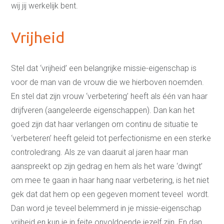
Training
wij jij werkelijk bent.
Leven in balans begint bij
jezelf
Vrijheid
Spreken in het openbaar
Intuïtief leiderschap
Effectief communiceren
Interne communicatie
Stel dat ‘vrijheid’ een belangrijke missie-eigenschap is
verbeteren
Het Creatieproces
voor de man van de vrouw die we hierboven noemden.
Communicatie in je
En stel dat zijn vrouw ‘verbetering’ heeft als één van haar
relatie
Teambuilding in Alkmaar
drijfveren (aangeleerde eigenschappen). Dan kan het
en omgeving
goed zijn dat haar verlangen om continu de situatie te
Assertiviteit of
vriendelijk nee zeggen
‘verbeteren’ heeft geleid tot perfectionisme en een sterke
Stress te lijf
controledrang. Als ze van daaruit al jaren haar man
Communicatie
aanspreekt op zijn gedrag en hem als het ware ‘dwingt’
Communicatieadvies
Teksten
om mee te gaan in haar hang naar verbetering, is het niet
Communicatieadvies op
gek dat dat hem op een gegeven moment teveel wordt.
maat
Onze
Dan word je teveel belemmerd in je missie-eigenschap
mensbenadering
vrijheid en kun je in feite onvoldoende jezelf zijn. En dan