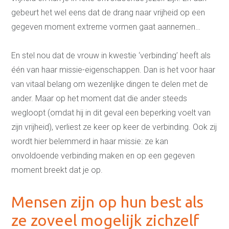
Wie ben jij echt?
gebeurt het wel eens dat de drang naar vrijheid op een
Emoties en gevoelens
gegeven moment extreme vormen gaat aannemen…
Hooggevoeligheid
Hoogalertheid
Eigenschappen van je
En stel nou dat de vrouw in kwestie ‘verbinding’ heeft als
ouders overnemen
Over ons
één van haar missie-eigenschappen. Dan is het voor haar
Maak kennis met Judith
van vitaal belang om wezenlijke dingen te delen met de
Maak kennis met Arjen
ander. Maar op het moment dat die ander steeds
Alles is communicatie
Relatievaardigheden
wegloopt (omdat hij in dit geval een beperking voelt van
Manifest
zijn vrijheid), verliest ze keer op keer de verbinding. Ook zij
Nieuws en blogs
wordt hier belemmerd in haar missie: ze kan
Wat klanten zeggen
Veelgestelde vragen
onvoldoende verbinding maken en op een gegeven
moment breekt dat je op.
Mensen zijn op hun best als
ze zoveel mogelijk zichzelf