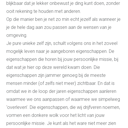
blijkbaar dat je lekker onbewust je ding kunt doen, zonder
ooit rekening te houden met anderen.
Op die manier ben je net zo min echt jezelf als wanneer je
je de hele dag aan zou passen aan de wensen van je
omgeving.
Je pure unieke zelf zijn, schuilt volgens ons in het zoveel
Coaching
mogelijk leven naar je aangeboren eigenschappen. De
Persoonlijke coaching
eigenschappen die horen bij jouw persoonlijke missie, bij
Life coaching
Loopbaancoaching
dat wat je hier op deze wereld kwam doen. Die
Relatiecoaching
eigenschappen zijn jammer genoeg bij de meeste
Relatietherapie in
Alkmaar
mensen minder (of zelfs niet meer) zichtbaar. En dat is
Teamcoaching
omdat we in de loop der jaren eigenschappen aanleren
Leren communiceren
Conflictcoaching
waarmee we ons aanpassen of waarmee we simpelweg
Scheiden of blijven?
‘overleven’. Die eigenschappen, die wij drijfveren noemen,
Coaching scheiden
Samengesteld gezin
vormen een donkere wolk voor het licht van jouw
problemen
persoonlijke missie. Je kunt als het ware niet meer zien
Coaching overzicht