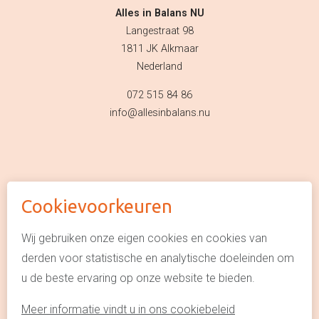
Alles in Balans NU
Langestraat 98
1811 JK Alkmaar
Nederland
072 515 84 86
info@allesinbalans.nu
Cookievoorkeuren
© Alles in Balans NU
Algemene voorwaarden
Wij gebruiken onze eigen cookies en cookies van
derden voor statistische en analytische doeleinden om
Privacyverklaring
u de beste ervaring op onze website te bieden.
Cookie policy
Meer informatie vindt u in ons cookiebeleid
This site is protected by reCAPTCHA