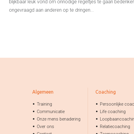
blijkbaar leuk vond om onnodige regeltjes te gaan bedenke
ongevraagd aan anderen op te dringen...
Algemeen
Coaching
Training
Persoonlijke coa
Communicatie
Life coaching
Onze mens benadering
Loopbaancoachi
Over ons
Relatiecoaching