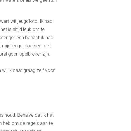
n waren, of als we geen zin
wart-wit jeugdfoto. Ik had
et is altijd leuk om te
ssenger een bericht: ik had
it mijn jeugd plaatsen met
al geen spelbreker zijn,
wil ik daar graag zelf voor
es houd. Behalve dat ik het
 in heb om de regels aan te