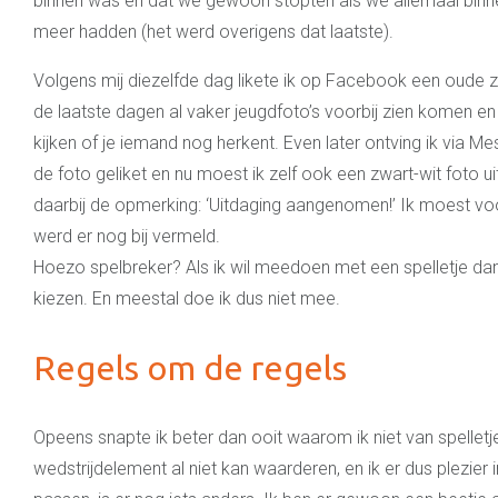
binnen was en dat we gewoon stopten als we allemaal binne
meer hadden (het werd overigens dat laatste).
Volgens mij diezelfde dag likete ik op Facebook een oude z
de laatste dagen al vaker jeugdfoto’s voorbij zien komen en h
kijken of je iemand nog herkent. Even later ontving ik via Me
de foto geliket en nu moest ik zelf ook een zwart-wit foto u
daarbij de opmerking: ‘Uitdaging aangenomen!’ Ik moest voor
werd er nog bij vermeld.
Hoezo spelbreker? Als ik wil meedoen met een spelletje dan 
kiezen. En meestal doe ik dus niet mee.
Regels om de regels
Opeens snapte ik beter dan ooit waarom ik niet van spelletj
wedstrijdelement al niet kan waarderen, en ik er dus plezier