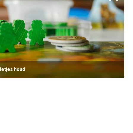
Coaching
letjes houd
Persoonlijke coaching
Life coaching
Loopbaancoaching
Relatiecoaching
Relatietherapie in Alkmaar
Teamcoaching
Leren communiceren
Conflictcoaching
Scheiden of blijven?