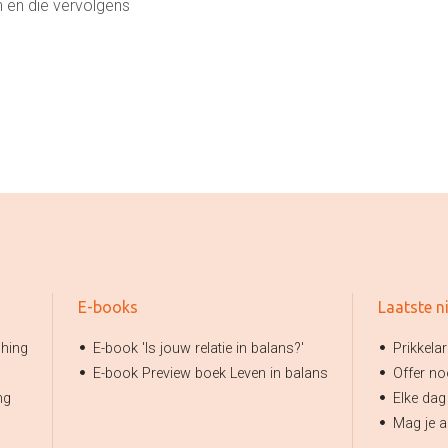
n en die vervolgens
E-books
Laatste n
ching
E-book 'Is jouw relatie in balans?'
Prikkelar
E-book Preview boek Leven in balans
Offer no
ng
Elke dag
Mag je al